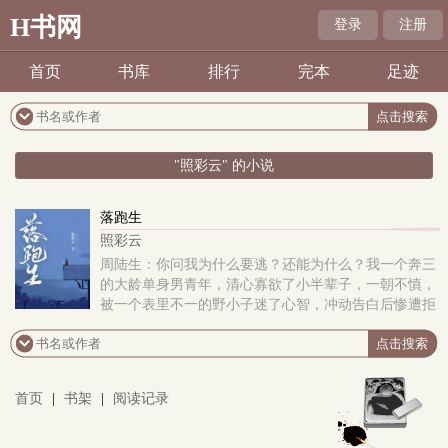
H书网
登录
注册
首页
书库
排行
完本
足迹
"照彩云" 的小说
落跑生
照彩云
周陆生：你问我为什么要逃？还能为什么？我一个奔三
的大龄单身男青年，清心寡欲了小半辈子，一朝不慎，
被一个表里不一的野小子迷了心智，冲动告白后惨遭拒
绝，事后更是屡教不改，我这张老脸都不想跟我继续混
了..
首页
|
书架
|
阅读记录