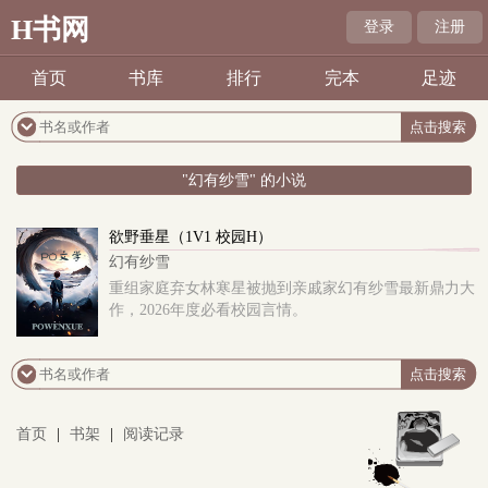
H书网
登录
注册
首页
书库
排行
完本
足迹
"幻有纱雪" 的小说
欲野垂星（1V1 校园H）
幻有纱雪
重组家庭弃女林寒星被抛到亲戚家幻有纱雪最新鼎力大
作，2026年度必看校园言情。
首页
|
书架
|
阅读记录