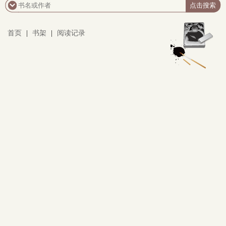
得血肉模糊，这些想法是真实的，但常荣也知道什么是
犯法，所以，他只对蔡茗钰表示出有性欲。? 轻松校园
小短篇，人人都爱的清纯莲花美女配讨人嫌被排挤阴暗
首页
|
书架
|
阅读记录
倒霉男。好结局！已全文存稿！每天六点更新~~~~~踩
踩不