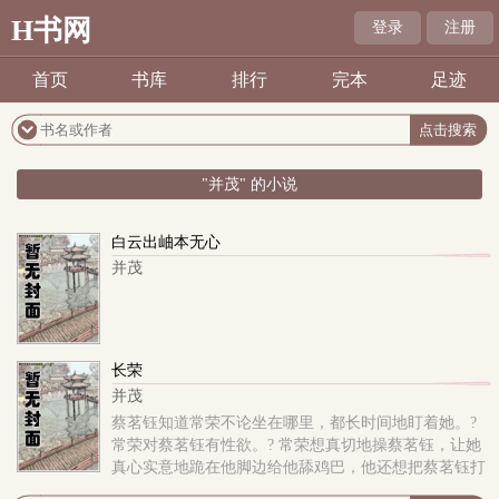
H书网
登录
注册
首页
书库
排行
完本
足迹
"并茂" 的小说
白云出岫本无心
并茂
长荣
并茂
蔡茗钰知道常荣不论坐在哪里，都长时间地盯着她。?
常荣对蔡茗钰有性欲。? 常荣想真切地操蔡茗钰，让她
真心实意地跪在他脚边给他舔鸡巴，他还想把蔡茗钰打
烂了撕碎，把她翻开两脚从中间掏空，或者把她的脸捣