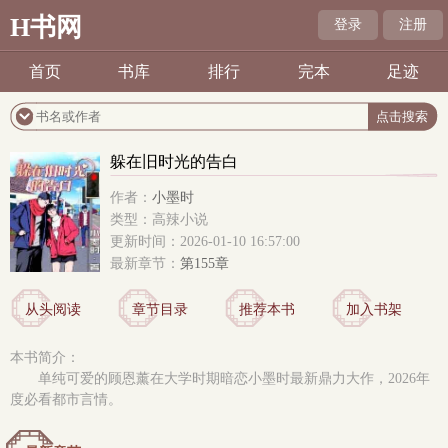
H书网
登录
注册
首页
书库
排行
完本
足迹
躲在旧时光的告白
作者：
小墨时
类型：高辣小说
更新时间：2026-01-10 16:57:00
最新章节：
第155章
从头阅读
章节目录
推荐本书
加入书架
本书简介：
单纯可爱的顾恩薰在大学时期暗恋小墨时最新鼎力大作，2026年
度必看都市言情。