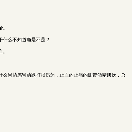
拾。
干什么不知道痛是不是？
血。
什么胃药感冒药跌打损伤药，止血的止痛的绷带酒精碘伏，总