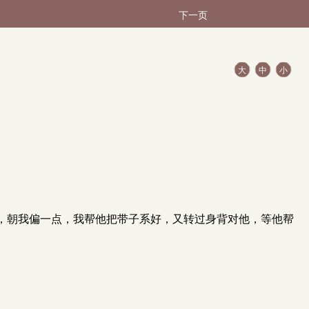
下一页
大
中
小
。
，朝我偏一点，我帮他把带子系好，又转过身背对他，等他帮