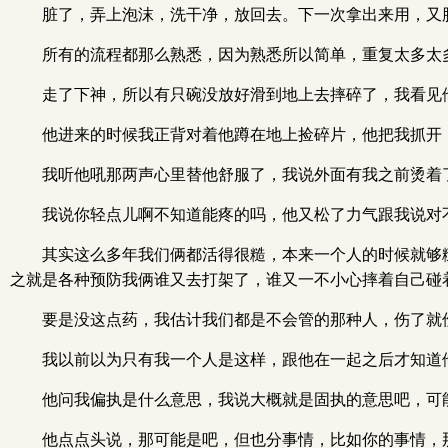
脏了，弄上泡沫，洗干净，放回去。下一次拿出来用，又
所有的流程都那么熟悉，因为熟悉所以简单，重复太多太
走了下神，所以有只碗没放好滑到地上去摔碎了，我看见
他进来的时候我正背对着他蹲在地上捡碎片，他把我抓开
我听他吼那两声心里替他舒服了，我说外面有我之前烫着
我说你轻点儿啊不知道能疼的吗，他又松了力气跟我说对
其实这么多年我们俩都活得很糙，本来一个人的时候就够
之就是各种预防我俩谁又去打架了，谁又一不小心摔着自己碰
要是没这点药，我估计我们都是不会管的那种人，伤了就
我以前以为只有我一个人是这样，跟他在一起之后才知道
他问我偏执是什么意思，我说大概就是固执的意思吧，可
他点点头说，那可能是吧，但也分事情，比如你的事情，