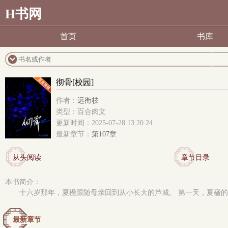
H书网
首页
书库
彻骨[校园]
作者：
远衔枝
类型：百合肉文
更新时间：2025-07-28 13:20:24
最新章节：
第107章
从头阅读
章节目录
本书简介：
十六岁那年，夏楹跟随母亲回到从小长大的芦城。 第一天，夏楹的
最新章节