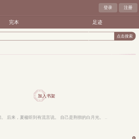
登录
注册
完本
足迹
加入书架
 后来，夏楹听到有流言说。 自己是荆彻的白月光。 ..