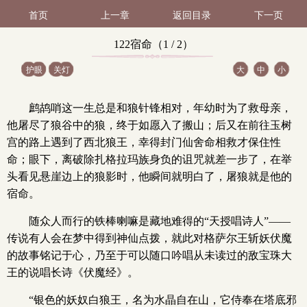
首页
上一章
返回目录
下一页
122宿命（1 / 2）
护眼
关灯
大
中
小
鹧鸪哨这一生总是和狼针锋相对，年幼时为了救母亲，
他屠尽了狼谷中的狼，终于如愿入了搬山；后又在前往玉树
宫的路上遇到了西北狼王，幸得封门仙舍命相救才保住性
命；眼下，离破除扎格拉玛族身负的诅咒就差一步了，在举
头看见悬崖边上的狼影时，他瞬间就明白了，屠狼就是他的
宿命。
随众人而行的铁棒喇嘛是藏地难得的“天授唱诗人”——
传说有人会在梦中得到神仙点拨，就此对格萨尔王斩妖伏魔
的故事铭记于心，乃至于可以随口吟唱从未读过的敌宝珠大
王的说唱长诗《伏魔经》。
“银色的妖奴白狼王，名为水晶自在山，它侍奉在塔底邪