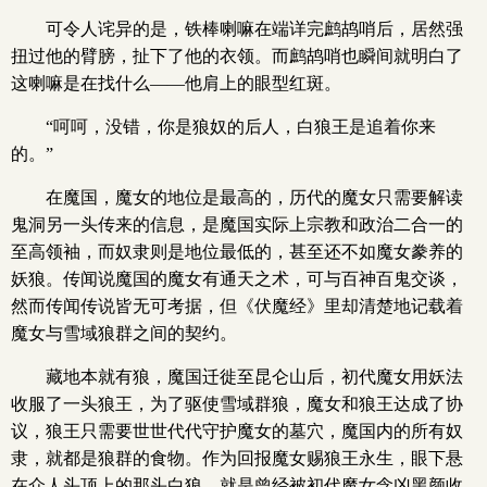
可令人诧异的是，铁棒喇嘛在端详完鹧鸪哨后，居然强
扭过他的臂膀，扯下了他的衣领。而鹧鸪哨也瞬间就明白了
这喇嘛是在找什么——他肩上的眼型红斑。
“呵呵，没错，你是狼奴的后人，白狼王是追着你来
的。”
在魔国，魔女的地位是最高的，历代的魔女只需要解读
鬼洞另一头传来的信息，是魔国实际上宗教和政治二合一的
至高领袖，而奴隶则是地位最低的，甚至还不如魔女豢养的
妖狼。传闻说魔国的魔女有通天之术，可与百神百鬼交谈，
然而传闻传说皆无可考据，但《伏魔经》里却清楚地记载着
魔女与雪域狼群之间的契约。
藏地本就有狼，魔国迁徙至昆仑山后，初代魔女用妖法
收服了一头狼王，为了驱使雪域群狼，魔女和狼王达成了协
议，狼王只需要世世代代守护魔女的墓穴，魔国内的所有奴
隶，就都是狼群的食物。作为回报魔女赐狼王永生，眼下悬
在众人头顶上的那头白狼，就是曾经被初代魔女念凶黑颜收