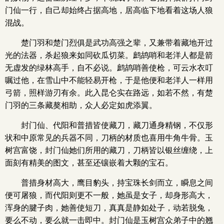
门仙一行，自己却始终占据高地，居高临下地看着这场人狼
混战。
楚门羽和楚门烈俱是武功高强之辈，又兼带着藏地开过
光的法器，杀起狼来如同砍瓜切菜。鹧鸪哨和老洋人都是箭
无虚发的绿林高手，自不必说。鹧鸪哨善使枪，可云水衣叮
嘱过他，在雪山中不能轻易开枪，于是他便和老洋人一样用
弓箭，照样游刃有余。此入昆仑实在路远，如若不然，有楚
门羽的三条藏獒相助，众人必定如虎添翼。
封门仙、代阳和普措皆使藏刀，藏刀通身精钢，不仅形
状和中原常见的兵器不同，刀柄的材质也喜用牛角牛骨。玉
树宫富饶，封门仙她们所用的藏刀，刀柄皆以银丝缠绕，上
面刻有精美的图文，甚至还镶嵌着大颗的宝石。
普措身材高大，鹰目豹头，持宝珠长剑而立，瞬息之间
便可屠狼，而代阳则更不一般，她虽是女子，却身形高大，
浑身的腱子肉，她善使短刀，真真是静如处子，动若脱兔，
要么不动，要么就一击即中。封门仙是玉树宫众弟子中的翘