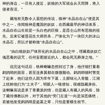
神的身边，一旦有人接近，妖狼的大军就会从天而降，将入
侵者吞没。”
藏地有无数令人遐想的传说，狼神“水晶自在山”便是其
中之一，传闻狼神是魔国的妖奴，在西藏最早的神话体系，
水晶自在山生前是一头白色的巨狼，是昆仑山所有恶狼的祖
先。后来它被莲花生大师所杀，尸体化为了一块巨大的冰山
水晶石，所以才被称做“水晶自在山”。
“由白狼妖奴尸体所化的水晶自在山之中，埋藏着妖奴亡
魂恶毒的诅咒，任何妄图接近的人，都会死无葬身之地。”
说完这句话后，铁棒喇嘛忽然转过了身，他仔细打量着
鹧鸪哨的面容，甚至连鼻翼都在微微颤动。鹧鸪哨顿时警觉
了起来，他们这些人因为常年下墓，土腥味沁入骨髓，江湖
上统称他们为“土夫子”，明眼人一嗅便知，很难隐藏身份。
这喇嘛虽说是承了青囊派的情，但是藏人有藏人的风俗，除
了藏传佛教以外，对于其他的“旁门左道”一向是深恶痛绝，
若被他发觉鹧鸪哨是盗墓之辈，只怕是要横生枝节。