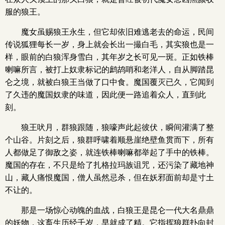
服的狼王。
魔女虽赐狼王永生，但它却依旧难逃老去的命运，民间
传说狐狸每长一岁，身上就会长出一撮白毛，其实狼也是一
样，眼前的白狼浑身雪白，其年岁之长可见一斑。正如铁棒
喇嘛所言，被打上奴隶标记的鹧鸪哨和老洋人，自从脚踏昆
仑之境，就被白狼王当做了口中食。魔国覆灭已久，它闻到
了久违的魔国奴隶的味道，因此便一路追着众人，直到此
刻。
狼王吠月，群狼跟随，狼嚎声此起彼伏，瞬间灌满了整
个山谷。片刻之后，狼群呼啸着顺悬崖绝壁鱼贯而下，所有
人都做足了御敌之姿，就连铁棒喇嘛都举起了手中的铁棒。
魔国的存在，不只是给了扎格拉玛族诅咒，还污染了藏地神
山，藏人痛恨魔国，僧人虽然忌杀，但在妖邪面前却是寸土
不让的。
那是一场惊心动魄的血战，白狼王是昆仑一代大名鼎鼎
的妖物，这畜生历经千岁，早就成了精。它指挥狼群扑向封