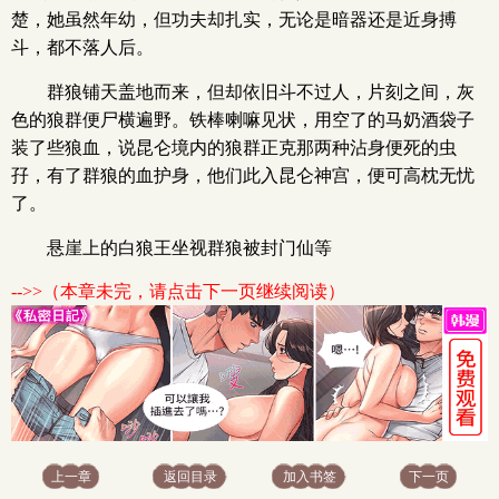
楚，她虽然年幼，但功夫却扎实，无论是暗器还是近身搏
斗，都不落人后。
群狼铺天盖地而来，但却依旧斗不过人，片刻之间，灰
色的狼群便尸横遍野。铁棒喇嘛见状，用空了的马奶酒袋子
装了些狼血，说昆仑境内的狼群正克那两种沾身便死的虫
孖，有了群狼的血护身，他们此入昆仑神宫，便可高枕无忧
了。
悬崖上的白狼王坐视群狼被封门仙等
-->>（本章未完，请点击下一页继续阅读）
上一章
返回目录
加入书签
下一页