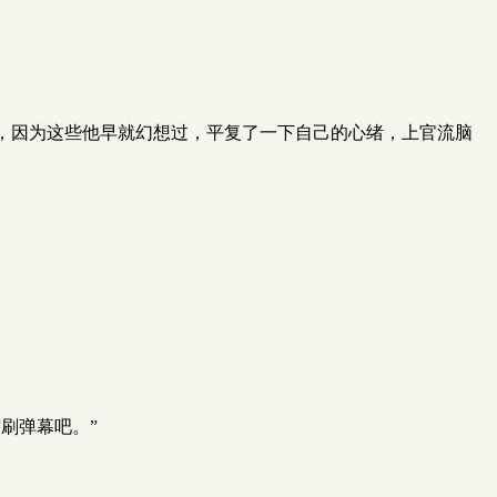
，因为这些他早就幻想过，平复了一下自己的心绪，上官流脑
刷弹幕吧。”