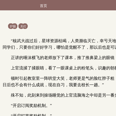
首页
护眼
关灯
“核武大战过后，星球资源枯竭，人类濒临灭亡，幸亏天
同学们，只要你们好好学习，哪怕是觉醒不了，那以后也是可
正讲的唾沫横飞的老师放下了课本，推了推鼻梁上的眼镜
上官流揉了揉眼睛，看了一眼课桌上的粉笔头，识趣的朝
顿时引起教室里一阵哄堂大笑，老师更是气的脸红脖子粗
日后也不会有什么成就，现在自习，我要去校长一趟。”
殊不知，此刻来到操场睡觉的上官流脑海之中却是另一番
“开启订阅奖励机制。”
“开启打赏奖励机制。”