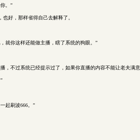
你。”
，也好，那样省得自己去解释了。
，就你这样还能做主播，瞎了系统的狗眼。”
直播，不过系统已经提示过了，如果你直播的内容不能让老夫满意
”
起刷波666。”