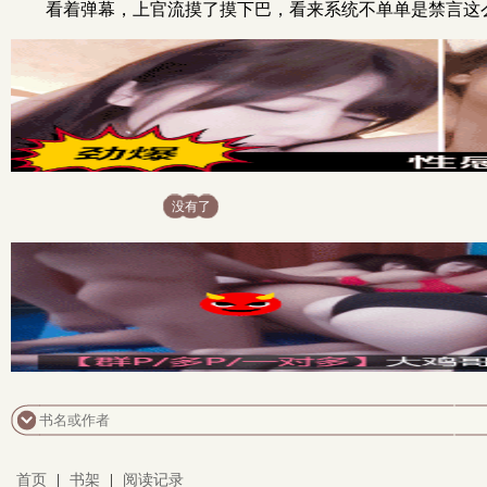
看着弹幕，上官流摸了摸下巴，看来系统不单单是禁言这
没有了
首页
|
书架
|
阅读记录